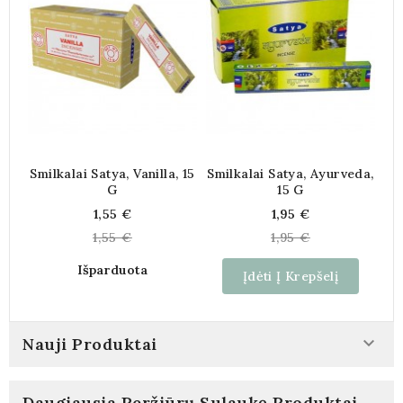
Smilkalai Satya, Vanilla, 15
Smilkalai Satya, Ayurveda,
Sm
G
15 G
Kaina
Kaina
1,55 €
1,95 €
1,55 €
1,95 €
Išparduota
Įdėti Į Krepšelį

Nauji Produktai
Daugiausia Peržiūrų Sulaukę Produktai