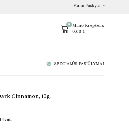

Mano Paskyra
0
Mano Krepšelis
0,00 €
SPECIALŪS PASIŪLYMAI
Dark Cinnamon, 15g.
14 vnt.