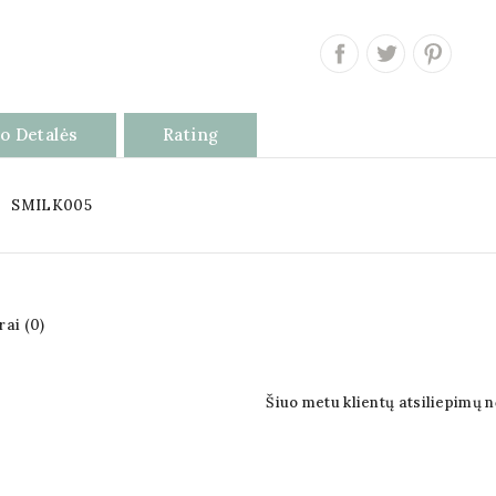
o Detalės
Rating
SMILK005
ai (0)
Šiuo metu klientų atsiliepimų n