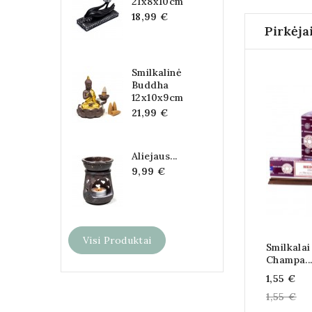
21x8x10cm
18,99 €
Pirkėja
Smilkalinė
Buddha
12x10x9cm
21,99 €
Aliejaus...
9,99 €
Visi Produktai
Smilkalai
Champa..
Kaina
1,55 €
1,55 €