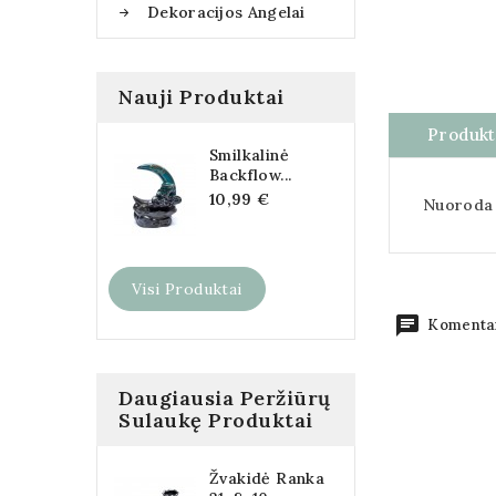
Dekoracijos Angelai
Nauji Produktai
Produkt
Smilkalinė
Backflow...
10,99 €
Nuoroda
Visi Produktai
chat
Komentar
Daugiausia Peržiūrų
Sulaukę Produktai
Žvakidė Ranka