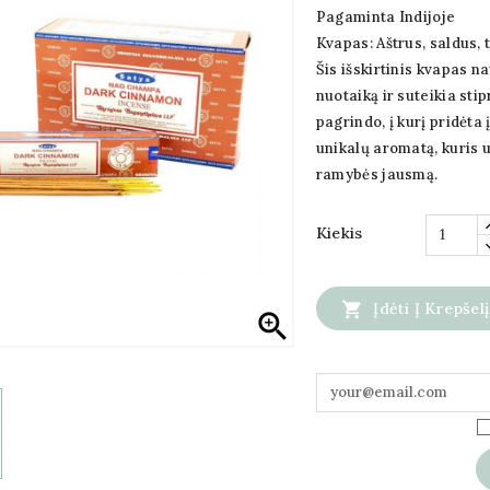
Pagaminta Indijoje
Kvapas:
Aštrus, saldus, 
Šis išskirtinis kvapas n
nuotaiką ir suteikia sti
pagrindo, į kurį pridėta 
unikalų aromatą, kuris 
ramybės jausmą.
Kiekis

Įdėti Į Krepšelį
