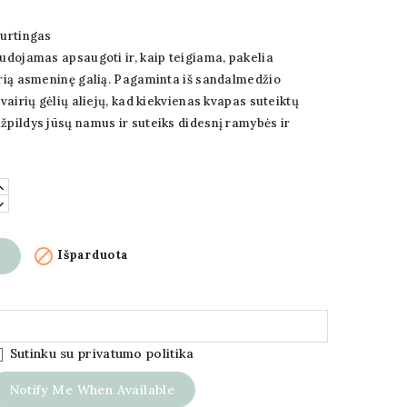
turtingas
audojamas apsaugoti ir, kaip teigiama, pakelia
prią asmeninę galią.
Pagaminta iš sandalmedžio
įvairių gėlių aliejų, kad kiekvienas kvapas suteiktų
užpildys jūsų namus ir suteiks didesnį ramybės ir

Išparduota
Sutinku su privatumo politika
Notify Me When Available