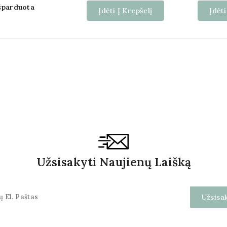
šparduota
Įdėti Į Krepšelį
Įdėti
Užsisakyti Naujienų Laišką