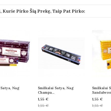
i, Kurie Pirko Šią Prekę, Taip Pat Pirko:
 Satya, Nag
Smilkalai Satya, Nag
Smilkalai S
.
Champa...
Sandalwood
Kaina
Kaina
1,55 €
1,55 €
1,55 €
1,55 €