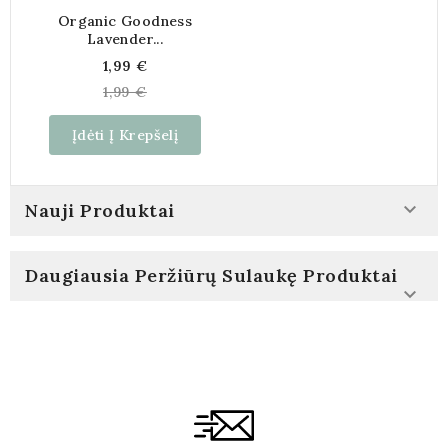
Organic Goodness
Lavender...
Kaina
1,99 €
1,99 €
Įdėti Į Krepšelį

Nauji Produktai
Daugiausia Peržiūrų Sulaukę Produktai
