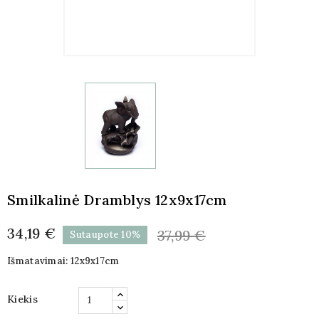
Smilkalinė Dramblys 12x9x17cm
34,19 €
37,99 €
Sutaupote 10%
Išmatavimai: 12x9x17cm
Kiekis