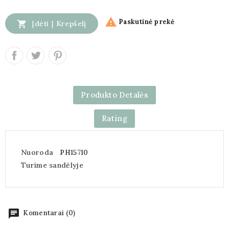

Paskutinė prekė

Įdėti Į Krepšelį
Produkto Detalės
Rating
Nuoroda
PH15710
Turime sandėlyje
chat
Komentarai (0)