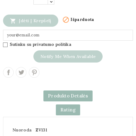

Išparduota

Įdėti Į Krepšelį
Sutinku su privatumo politika
Notify Me When Available
Produkto Detalės
Rating
Nuoroda
ZV131