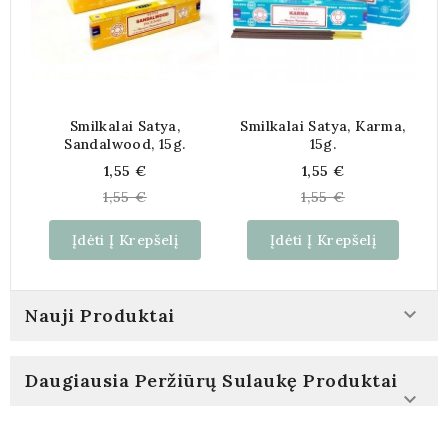
Smilkalai Satya,
Smilkalai Satya, Karma,
Sandalwood, 15g.
15g.
Kaina
Kaina
1,55 €
1,55 €
1,55 €
1,55 €
Įdėti Į Krepšelį
Įdėti Į Krepšelį

Nauji Produktai
Daugiausia Peržiūrų Sulaukę Produktai
