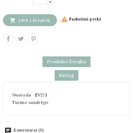

Paskutinė prekė

Įdėti Į Krepšelį
Produkto Detalės
Rating
Nuoroda
ZV273
Turime sandėlyje
chat
Komentarai (0)