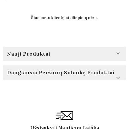
Šiuo metu klientų atsiliepimų nėra.

Nauji Produktai
Daugiausia Peržiūrų Sulaukę Produktai

Užsisakyti Naujienų Laišką