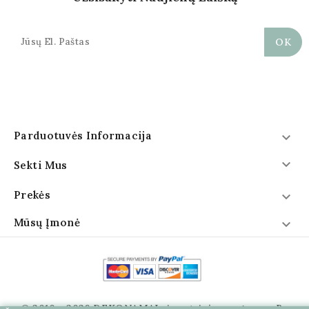
Parduotuvės Informacija


Sekti Mus
Prekės

Mūsų Įmonė

© 2010 - 2026 DEKONAMAI visos teisės saugomos. Be