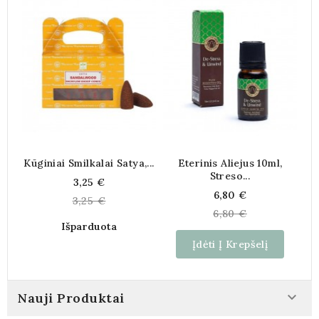
Kūginiai Smilkalai Satya,...
Eterinis Aliejus 10ml,
Streso...
Kaina
3,25 €
Kaina
6,80 €
3,25 €
6,80 €
Išparduota
Įdėti Į Krepšelį

Nauji Produktai