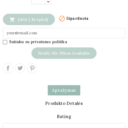

Išparduota

Įdėti Į Krepšelį
Sutinku su privatumo politika
Notify Me When Available
Aprašymas
Produkto Detalės
Rating