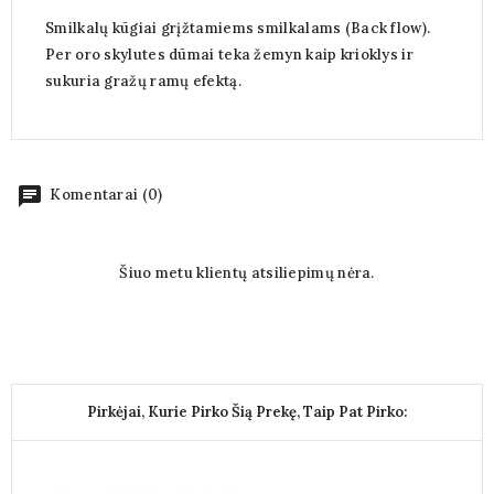
Smilkalų kūgiai grįžtamiems smilkalams (Back flow).
Per oro skylutes dūmai teka žemyn kaip krioklys ir
sukuria gražų ramų efektą.
chat
Komentarai (0)
Šiuo metu klientų atsiliepimų nėra.
Pirkėjai, Kurie Pirko Šią Prekę, Taip Pat Pirko: